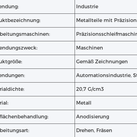
ndung:
Industrie
uktbezeichnung:
Metallteile mit Präzisi
rbeitungsmaschinen:
Präzisionsschleifmasch
endungszweck:
Maschinen
uktgröße:
Gemäß Zeichnungen
ndungen:
Automationsindustrie, S
ialdichte:
20,7 G/cm3
ial:
Metall
flächenbehandlung:
Anodisierung
beitungsart:
Drehen, Fräsen