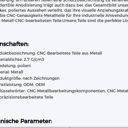
ierung, um unseren Teilen eine Schutzbeschichtung zu verleihe
dertDie Anodisierung trägt auch dazu bei, das Gesamtbild unsere
kes, poliertes Aussehen verleiht, das ihre visuelle Anziehungskraf
ie CNC-Genauigkeits-Metallteile für Ihre industrielle Anwendung
 Metall-CNC-bearbeiteten Teile.Unsere Teile sind die perfekte L
nschaften:
duktbezeichnung: CNC-Bearbeitete Teile aus Metall
erialdichte: 2,7 G/cm3
edelung: poliert
erial: Metall
duktgröße: nach Zeichnungen
nstleistung: ODM, OEM
lüsselwörter: CNC-Metallbearbeitungskomponenten, CNC-Metallp
präzisionsbearbeitete Teile
nische Parameter: