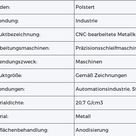
den:
Polstert
ndung:
Industrie
uktbezeichnung:
CNC-bearbeitete Metal
rbeitungsmaschinen:
Präzisionsschleifmasch
endungszweck:
Maschinen
uktgröße:
Gemäß Zeichnungen
ndungen:
Automationsindustrie, S
ialdichte:
20,7 G/cm3
ial:
Metall
flächenbehandlung:
Anodisierung