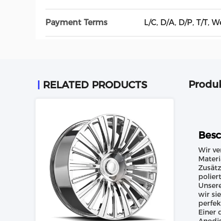
Payment Terms
L/C, D/A, D/P, T/T, 
Produ
RELATED PRODUCTS
Besc
Wir ve
Materi
Zusätz
polier
Unsere
wir si
perfek
Einer 