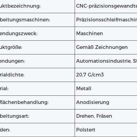
uktbezeichnung:
CNC-präzisionsgewandte 
rbeitungsmaschinen:
Präzisionsschleifmasch
endungszweck:
Maschinen
uktgröße:
Gemäß Zeichnungen
ndungen:
Automationsindustrie, S
ialdichte:
20,7 G/cm3
ial:
Metall
flächenbehandlung:
Anodisierung
beitungsart:
Drehen, Fräsen
den:
Polstert