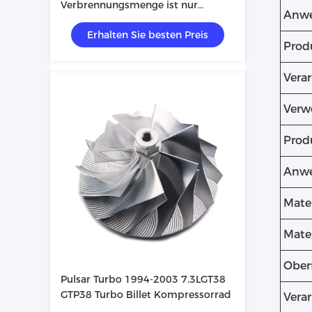
Verbrennungsmenge ist nur
Anwe
möglich, wenn die
Erhalten Sie besten Preis
Verbrennungsmenge nicht
Prod
überschritten ist.
Vera
Verw
Prod
Anwe
Mater
Mater
Ober
Pulsar Turbo 1994-2003 7.3LGT38
GTP38 Turbo Billet Kompressorrad
Verar