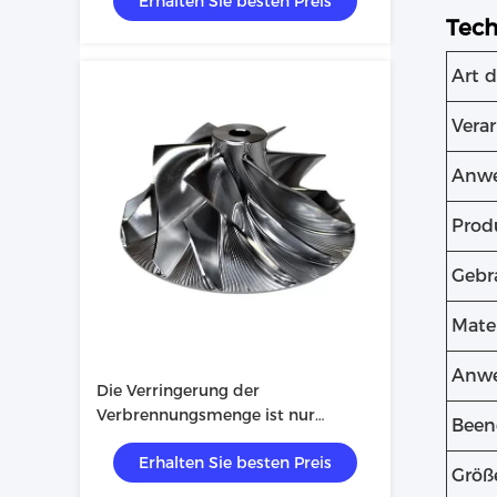
Erhalten Sie besten Preis
Tech
Art d
Vera
Anw
Prod
Gebr
Mater
Anw
Die Verringerung der
Verbrennungsmenge ist nur
Been
möglich, wenn die
Erhalten Sie besten Preis
Verbrennungsmenge nicht
Größ
überschritten ist.