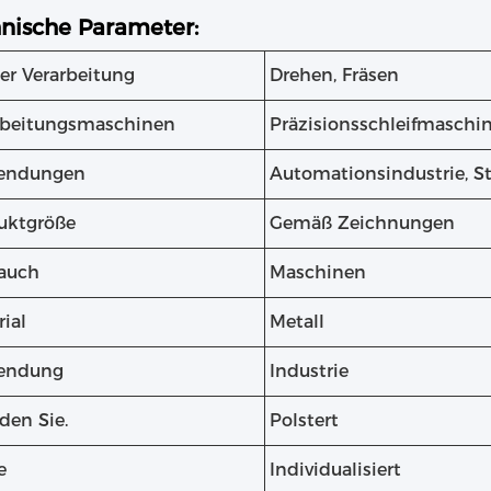
nische Parameter:
er Verarbeitung
Drehen, Fräsen
rbeitungsmaschinen
Präzisionsschleifmaschi
endungen
Automationsindustrie, S
uktgröße
Gemäß Zeichnungen
auch
Maschinen
ial
Metall
endung
Industrie
den Sie.
Polstert
e
Individualisiert