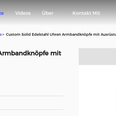
te
Videos
Über
Kontakt Mit
Uns
Uns
e
>
Custom Solid Edelstahl Uhren Armbandknöpfe mit Ausrüst
 Armbandknöpfe mit