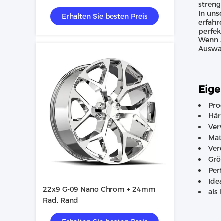
streng
In uns
Erhalten Sie besten Preis
erfahr
perfek
Wenn S
Auswah
Eige
Pro
Här
Ver
Mat
Ver
Grö
Per
Ide
22x9 G-09 Nano Chrom + 24mm
als
Rad, Rand