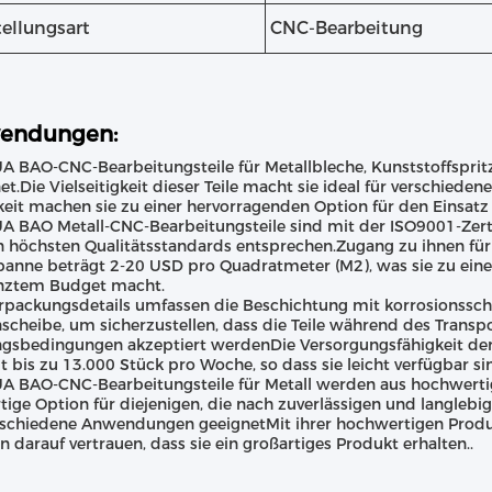
ellungsart
CNC-Bearbeitung
endungen:
A BAO-CNC-Bearbeitungsteile für Metallbleche, Kunststoffspri
et.Die Vielseitigkeit dieser Teile macht sie ideal für verschie
keit machen sie zu einer hervorragenden Option für den Einsa
A BAO Metall-CNC-Bearbeitungsteile sind mit der ISO9001-Zertif
n höchsten Qualitätsstandards entsprechen.Zugang zu ihnen f
panne beträgt 2-20 USD pro Quadratmeter (M2), was sie zu eine
nztem Budget macht.
rpackungsdetails umfassen die Beschichtung mit korrosionssch
scheibe, um sicherzustellen, dass die Teile während des Transp
gsbedingungen akzeptiert werdenDie Versorgungsfähigkeit de
t bis zu 13.000 Stück pro Woche, so dass sie leicht verfügbar si
A BAO-CNC-Bearbeitungsteile für Metall werden aus hochwertig
tige Option für diejenigen, die nach zuverlässigen und langlebige
rschiedene Anwendungen geeignetMit ihrer hochwertigen Produ
 darauf vertrauen, dass sie ein großartiges Produkt erhalten..