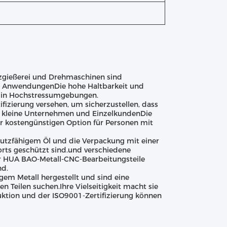
tzgießerei und Drehmaschinen sind
dene AnwendungenDie hohe Haltbarkeit und
tz in Hochstressumgebungen.
izierung versehen, um sicherzustellen, dass
ür kleine Unternehmen und EinzelkundenDie
r kostengünstigen Option für Personen mit
utzfähigem Öl und die Verpackung mit einer
orts geschützt sind.und verschiedene
r HUA BAO-Metall-CNC-Bearbeitungsteile
nd.
em Metall hergestellt und sind eine
n Teilen suchen.Ihre Vielseitigkeit macht sie
ktion und der ISO9001-Zertifizierung können