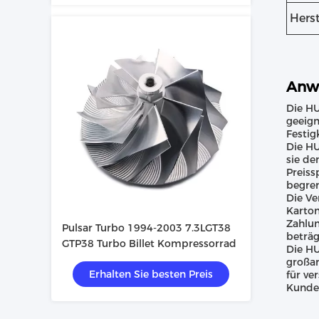
Herst
Anw
Die HU
geeign
Festig
Die HU
sie de
Preiss
begre
Die Ve
Karton
Zahlun
Pulsar Turbo 1994-2003 7.3LGT38
beträg
GTP38 Turbo Billet Kompressorrad
Die HU
großar
Erhalten Sie besten Preis
für ve
Kunden