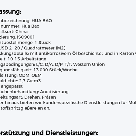
ssung:
nbezeichnung: HUA BAO
lnummer: Hua Bao
ftsort: China
izierung: ISO9001
tbestellmenge: 1 Stück
 USD 2- 20 / Quadratmeter (M2)
kungsdetails: mit antikorrosivem Öl beschichtet und in Karton 
zeit: 10-15 Arbeitstage
gsbedingungen: L/C, D/A, D/P, T/T, Western Union
gungsfähigkeit: 13.000 Stück/Woche
leistung: ODM, OEM
aldichte: 2,7 G/cm3
 angepasst
lächenbehandlung: Anodisierung
eitungsart: Drehen, Fräsen
r hinaus bieten wir kundenspezifische Dienstleistungen für Mö
toffspritzgießereien an.
rstützung und Dienstleistungen: