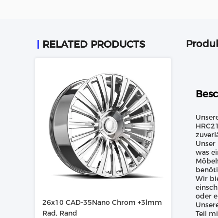
Produ
RELATED PRODUCTS
Besc
Unsere
HRC21~
zuverl
Unser 
was ei
Möbelf
benöti
Wir bi
einsch
oder e
26x10 CAD-35Nano Chrom +3lmm
Unsere
Rad, Rand
Teil m