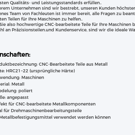
sten Qualitäts- und Leistungsstandards erfüllen..
erem Unternehmen sind wir bestrebt, unseren Kunden höchsten
enes Team von Fachleuten ist immer bereit, alle Fragen zu bea
ten Teilen für Ihre Maschinen zu helfen..
ie also hochwertige CNC-bearbeitete Teile für Ihre Maschinen b
l an Präzisionsteilen.und Kundenservice, sind wir die ideale Wa
nschaften:
duktbezeichnung: CNC-Bearbeitete Teile aus Metall
te: HRC21~22 (ursprüngliche Härte)
wendung: Maschinen
erial: Metall
edelung: poliert
ße: angepasst
fekt für CNC-bearbeitete Metallkomponenten
al für Drehmaschinenbearbeitungsteile
 Metallbefestigungsmittel verwendet werden können