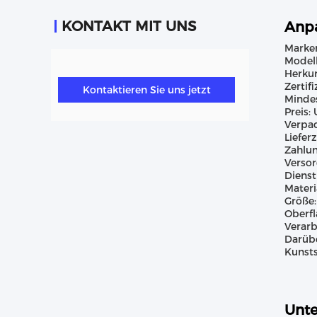
KONTAKT MIT UNS
Anpa
Marke
Model
Herkun
Zertif
Kontaktieren Sie uns jetzt
Mindes
Preis:
Verpac
Liefer
Zahlun
Versor
Dienst
Materi
Größe:
Oberf
Verarb
Darübe
Kunsts
Unte