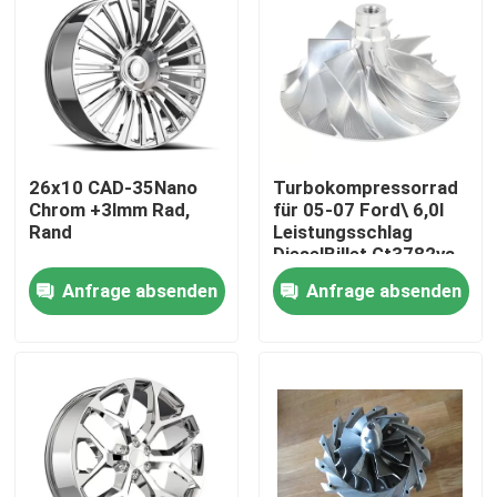
26x10 CAD-35Nano
Turbokompressorrad
Chrom +3lmm Rad,
für 05-07 Ford\ 6,0l
Rand
Leistungsschlag
DieselBillet Gt3782va
Anfrage absenden
Anfrage absenden
Zu Hause
Produkte
Videos