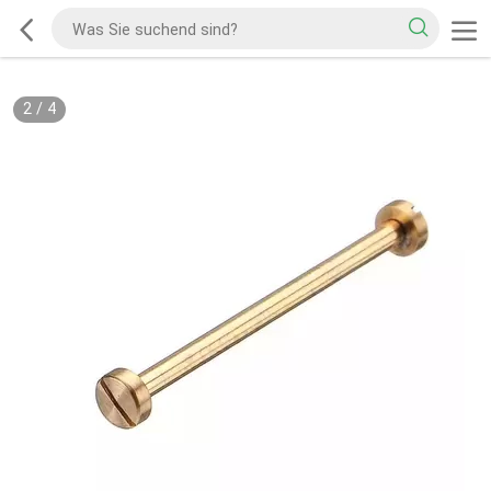
2
/
4