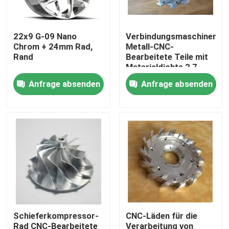
Über uns
22x9 G-09 Nano
Verbindungsmaschinenind
Chrom + 24mm Rad,
Metall-CNC-
Rand
Bearbeitete Teile mit
Werksbesichtigung
Materialdichte 2,7
G/cm3
Anfrage absenden
Anfrage absenden
Qualitätskontrolle
Kontakt mit uns
Neuigkeiten
Bitte um ein Angebot
Schieferkompressor-
CNC-Läden für die
Metall-CNC-bearbeitete Teile
Rad CNC-Bearbeitete
Verarbeitung von