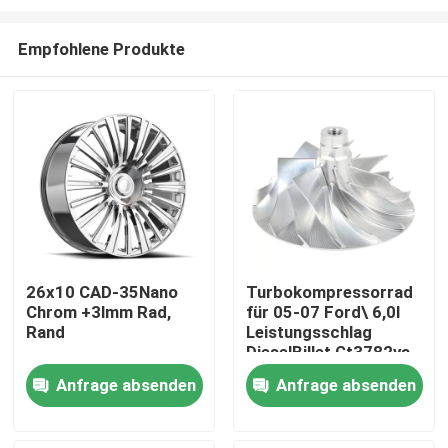
Empfohlene Produkte
26x10 CAD-35Nano
Turbokompressorrad
Chrom +3lmm Rad,
für 05-07 Ford\ 6,0l
Zu Hause
Rand
Leistungsschlag
DieselBillet Gt3782va
Produkte
Anfrage absenden
Anfrage absenden
Videos