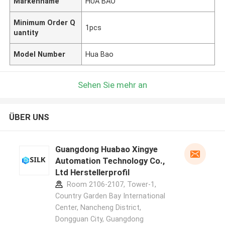
Markenname
HUA BAO
Minimum Order Q
1pcs
uantity
Model Number
Hua Bao
Sehen Sie mehr an
ÜBER UNS
Guangdong Huabao Xingye
Automation Technology Co.,
Ltd Herstellerprofil
Room 2106-2107, Tower-1,
Country Garden Bay International
Center, Nancheng District,
Dongguan City, Guangdong