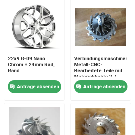
Über uns
Werksbesichtigung
Qualitätskontrolle
22x9 G-09 Nano
Verbindungsmaschinenind
Chrom + 24mm Rad,
Metall-CNC-
Rand
Bearbeitete Teile mit
Kontakt mit uns
Materialdichte 2,7
G/cm3
Anfrage absenden
Anfrage absenden
Neuigkeiten
Bitte um ein Angebot
Metall-CNC-bearbeitete Teile