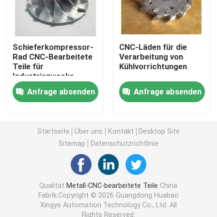
mechanische Teile cnc
Schieferkompressor-
CNC-Läden für die
Teile für CNC-Automatisierung
Rad CNC-Bearbeitete
Verarbeitung von
Teile für
Kühlvorrichtungen
Industriezwecke
Präzisionsdrehteile
Anfrage absenden
Anfrage absenden
Präzisionsformteile
Startseite
Über uns
Kontakt
Desktop Site
Sitemap
Datenschutzrichtlinie
Cnc-Drehteile
Plastikformteile
Qualität
Metall-CNC-bearbeitete Teile
China
Fabrik.Copyright © 2026 Guangdong Huabao
Xingye Automation Technology Co., Ltd. All
Spritzgussteile
Rights Reserved.