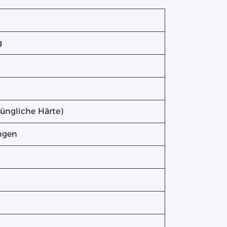
g
üngliche Härte)
ngen