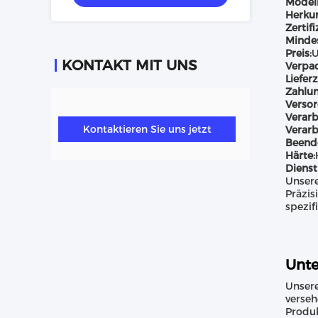
Model
Herkun
Zertifi
Minde
Preis:
U
KONTAKT MIT UNS
Verpa
Lieferz
Zahlu
Versor
Verarb
Kontaktieren Sie uns jetzt
Verar
Beend
Härte:
Dienst
Unsere
Präzis
spezif
Unte
Unsere
verseh
Produk