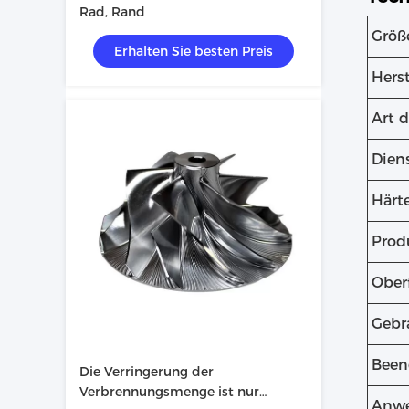
Rad, Rand
Größ
Erhalten Sie besten Preis
Herst
Art d
Dien
Härt
Prod
Ober
Gebr
Been
Die Verringerung der
Verbrennungsmenge ist nur
Anw