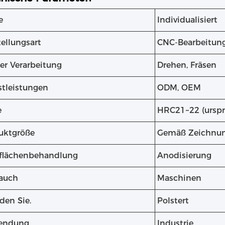
e
Individualisiert
ellungsart
CNC-Bearbeitun
er Verarbeitung
Drehen, Fräsen
stleistungen
ODM, OEM
e
HRC21~22 (urspr
uktgröße
Gemäß Zeichnu
flächenbehandlung
Anodisierung
auch
Maschinen
den Sie.
Polstert
endung
Industrie