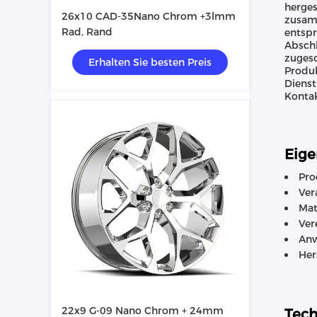
herges
26x10 CAD-35Nano Chrom +3lmm
zusamm
Rad, Rand
entspr
Abschl
zugesc
Erhalten Sie besten Preis
Produk
Dienst
Kontak
Eige
Pro
Ver
Mat
Ver
Anw
Her
22x9 G-09 Nano Chrom + 24mm
Tech