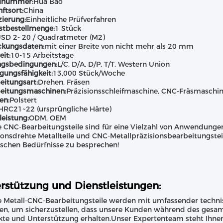
lnummer:
Hua Bao
ftsort:
China
zierung:
Einheitliche Prüfverfahren
stbestellmenge:
1 Stück
SD 2- 20 / Quadratmeter (M2)
ckungsdaten:
mit einer Breite von nicht mehr als 20 mm
eit:
10-15 Arbeitstage
ngsbedingungen:
L/C, D/A, D/P, T/T, Western Union
gungsfähigkeit:
13,000 Stück/Woche
eitungsart:
Drehen, Fräsen
beitungsmaschinen:
Präzisionsschleifmaschine, CNC-Fräsmaschi
en:
Polstert
HRC21~22 (ursprüngliche Härte)
leistung:
ODM, OEM
 CNC-Bearbeitungsteile sind für eine Vielzahl von Anwendungen 
ionsdrehte Metallteile und CNC-Metallpräzisionsbearbeitungstei
ischen Bedürfnisse zu besprechen!
rstützung und Dienstleistungen:
 Metall-CNC-Bearbeitungsteile werden mit umfassender techni
en, um sicherzustellen, dass unsere Kunden während des gesam
te und Unterstützung erhalten.Unser Expertenteam steht Ihnen