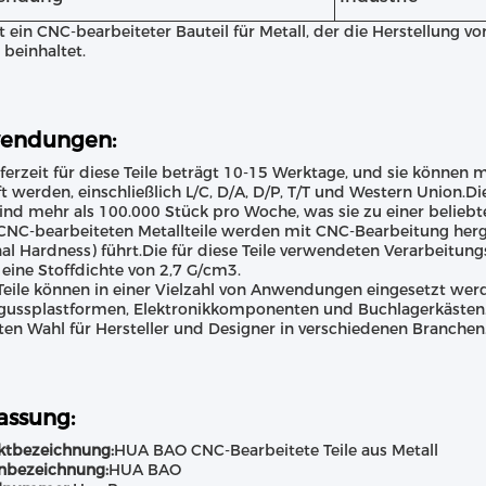
st ein CNC-bearbeiteter Bauteil für Metall, der die Herstellung 
 beinhaltet.
endungen:
eferzeit für diese Teile beträgt 10-15 Werktage, und sie können
t werden, einschließlich L/C, D/A, D/P, T/T und Western Union.Di
ind mehr als 100.000 Stück pro Woche, was sie zu einer belieb
CNC-bearbeiteten Metallteile werden mit CNC-Bearbeitung herge
nal Hardness) führt.Die für diese Teile verwendeten Verarbeitu
eine Stoffdichte von 2,7 G/cm3.
Teile können in einer Vielzahl von Anwendungen eingesetzt werd
gussplastformen, Elektronikkomponenten und Buchlagerkästen.Ih
ten Wahl für Hersteller und Designer in verschiedenen Branchen
ssung:
ktbezeichnung:
HUA BAO CNC-Bearbeitete Teile aus Metall
nbezeichnung:
HUA BAO