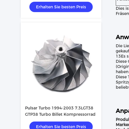
möglich, wenn die
Erhalten Sie besten Preis
Verbrennungsmenge nicht
Dies i
überschritten ist.
Fräsen
Anw
Die Li
gekauf
13Es s
Diese 
(Origi
haben 
Diese 
Spritz
belieb
Pulsar Turbo 1994-2003 7.3LGT38
Anpa
GTP38 Turbo Billet Kompressorrad
Produ
Marke
Erhalten Sie besten Preis